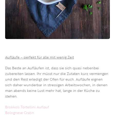
Aufläufe – perfekt für alle mit wenig Zeit
Das Beste an Aufläufen ist, dass sie sich quasi nebenbei
zubereiten lassen. Ihr müsst nur die Zutaten kurz vermengen
und den Rest erledigt der Ofen für euch. Aufläufe eignen
sich daher wunderbar in stressigen Arbeitswochen, in denen
man abends keine Lust mehr hat, lange in der Küche zu
stehen.
Brokkoli Tortellini Auflauf
Bolognese Gratin