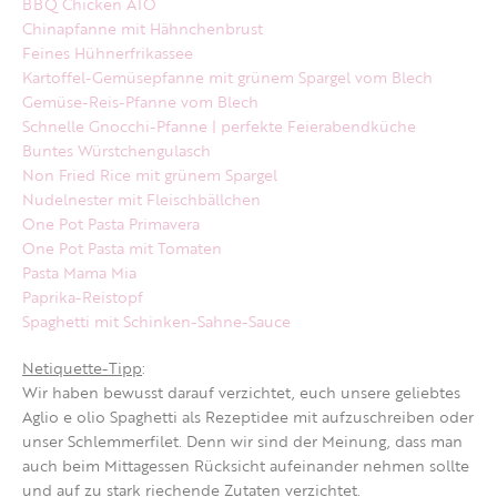
BBQ Chicken AIO
Chinapfanne mit Hähnchenbrust
Feines Hühnerfrikassee
Kartoffel-Gemüsepfanne mit grünem Spargel vom Blech
Gemüse-Reis-Pfanne vom Blech
Schnelle Gnocchi-Pfanne | perfekte Feierabendküche
Buntes Würstchengulasch
Non Fried Rice mit grünem Spargel
Nudelnester mit Fleischbällchen
One Pot Pasta Primavera
One Pot Pasta mit Tomaten
Pasta Mama Mia
Paprika-Reistopf
Spaghetti mit Schinken-Sahne-Sauce
Netiquette-Tipp
:
Wir haben bewusst darauf verzichtet, euch unsere geliebtes
Aglio e olio Spaghetti als Rezeptidee mit aufzuschreiben oder
unser Schlemmerfilet. Denn wir sind der Meinung, dass man
auch beim Mittagessen Rücksicht aufeinander nehmen sollte
und auf zu stark riechende Zutaten verzichtet.