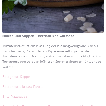
Saucen und Suppen – herzhaft und wärmend
Tomatensauce ist ein Klassiker, der nie langweilig wird. Ob als
Basis für Pasta, Pizza oder als Dip – eine selbstgemachte
Tomatensauce aus frischen, reifen Tomaten ist unschlagbar. Auch
Tomatensuppe sorgt an kühleren Sommerabenden für wohlige
Wärme.
Bolognese-Suppe
Bolognese a la casa Fanelli
Blitz-Pizzasauce