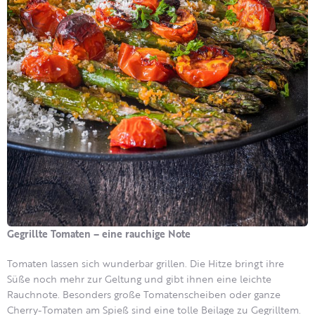
Gegrillte Tomaten – eine rauchige Note
Tomaten lassen sich wunderbar grillen. Die Hitze bringt ihre
Süße noch mehr zur Geltung und gibt ihnen eine leichte
Rauchnote. Besonders große Tomatenscheiben oder ganze
Cherry-Tomaten am Spieß sind eine tolle Beilage zu Gegrilltem.