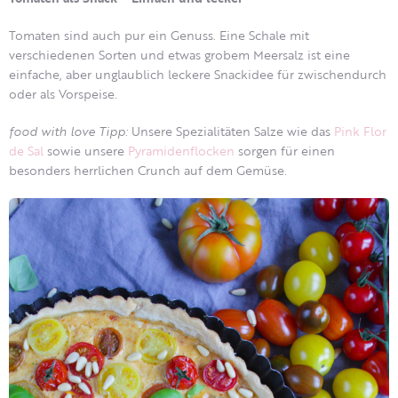
Tomaten sind auch pur ein Genuss. Eine Schale mit
verschiedenen Sorten und etwas grobem Meersalz ist eine
einfache, aber unglaublich leckere Snackidee für zwischendurch
oder als Vorspeise.
food with love Tipp:
Unsere Spezialitäten Salze wie das
Pink Flor
de Sal
sowie unsere
Pyramidenflocken
sorgen für einen
besonders herrlichen Crunch auf dem Gemüse.