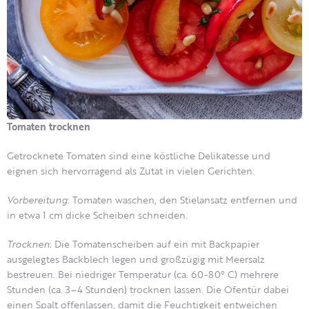
Tomaten trocknen
Getrocknete Tomaten sind eine köstliche Delikatesse und
eignen sich hervorragend als Zutat in vielen Gerichten:
Vorbereitung
: Tomaten waschen, den Stielansatz entfernen und
in etwa 1 cm dicke Scheiben schneiden.
Trocknen
: Die Tomatenscheiben auf ein mit Backpapier
ausgelegtes Backblech legen und großzügig mit Meersalz
bestreuen. Bei niedriger Temperatur (ca. 60-80° C) mehrere
Stunden (ca. 3–4 Stunden) trocknen lassen. Die Ofentür dabei
einen Spalt offenlassen, damit die Feuchtigkeit entweichen