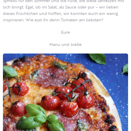
Symbol für den Sommer und die Fülle, die diese Jahreszeit mit
sich bringt. Egal, ob im Salat, als Sauce oder pur – wir lieben
dieses Früchtchen und hoffen, wir konnten euch ein wenig
inspirieren. Wie esst ihr denn Tomaten am liebsten?
Eure
Manu und Joëlle