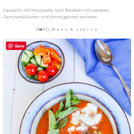
Gazpacho mit Mozzarella, nach Belieben mit weiteren
Gemüsestückchen und Minze garniert servieren.
X❤️XO, Ｍａｎｕ ＆ Ｊｏëｌｌｅ
Save