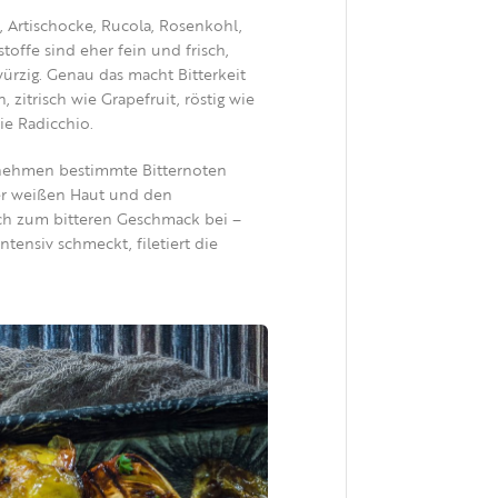
, Artischocke, Rucola, Rosenkohl,
toffe sind eher fein und frisch,
ürzig. Genau das macht Bitterkeit
itrisch wie Grapefruit, röstig wie
ie Radicchio.
 nehmen bestimmte Bitternoten
 der weißen Haut und den
ich zum bitteren Geschmack bei –
ntensiv schmeckt, filetiert
die