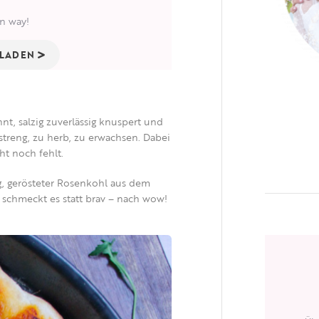
n way!
RLADEN
nnt, salzig zuverlässig knuspert und
 streng, zu herb, zu erwachsen. Dabei
ht noch fehlt.
ng, gerösteter Rosenkohl aus dem
n schmeckt es
statt
brav –
nach wow!