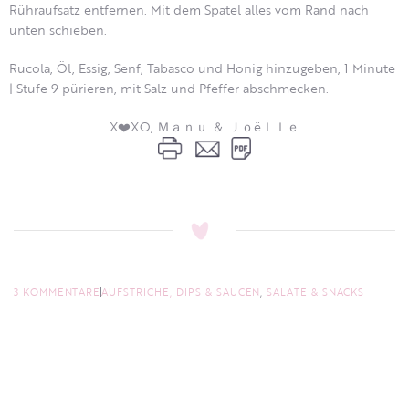
Rühraufsatz entfernen. Mit dem Spatel alles vom Rand nach
unten schieben.
Rucola, Öl, Essig, Senf, Tabasco und Honig hinzugeben, 1 Minute
| Stufe 9 pürieren, mit Salz und Pfeffer abschmecken.
X❤️XO, Ｍａｎｕ ＆ Ｊｏëｌｌｅ
3 KOMMENTARE
AUFSTRICHE, DIPS & SAUCEN
,
SALATE & SNACKS