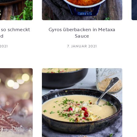
| so schmeckt
Gyros überbacken in Metaxa
od
Sauce
2021
7. JANUAR 2021