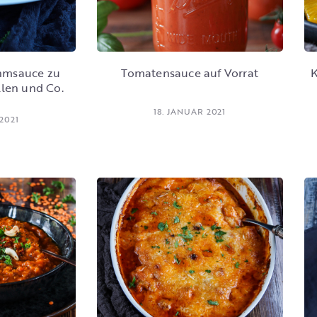
msauce zu
Tomatensauce auf Vorrat
K
llen und Co.
18. JANUAR 2021
2021