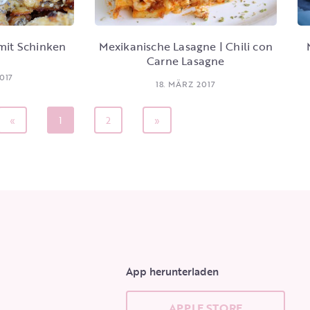
 mit Schinken
Mexikanische Lasagne | Chili con
Carne Lasagne
017
18. MÄRZ 2017
«
1
2
»
App herunterladen
APPLE STORE