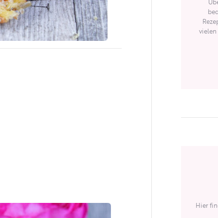
Übe
bed
Rezep
vielen
Hier fi