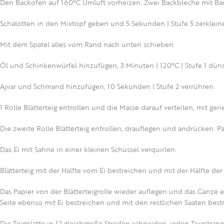
Den Backofen auf 160°C Umluft vorheizen. Zwei Backbleche mit Bac
Schalotten in den Mixtopf geben und 5 Sekunden | Stufe 5 zerklein
Mit dem Spatel alles vom Rand nach unten schieben.
Öl und Schinkenwürfel hinzufügen, 3 Minuten | 120°C | Stufe 1 düns
Ajvar und Schmand hinzufügen, 10 Sekunden | Stufe 2 verrühren.
1 Rolle Blätterteig entrollen und die Masse darauf verteilen, mit ge
Die zweite Rolle Blätterteig entrollen, drauflegen und andrücken. Pa
Das Ei mit Sahne in einer kleinen Schüssel verquirlen.
Blätterteig mit der Hälfte vom Ei bestreichen und mit der Hälfte der
Das Papier von der Blätterteigrolle wieder auflegen und das Ganz
Seite ebenso mit Ei bestreichen und mit den restlichen Saaten best
Die Teigplatte in 12 gleichgroße Streifen schneiden, jeden Teigstran