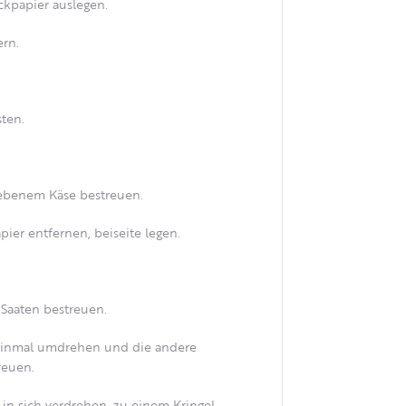
kpapier auslegen.
ern.
ten.
riebenem Käse bestreuen.
pier entfernen, beiseite legen.
 Saaten bestreuen.
e einmal umdrehen und die andere
reuen.
g in sich verdrehen, zu einem Kringel