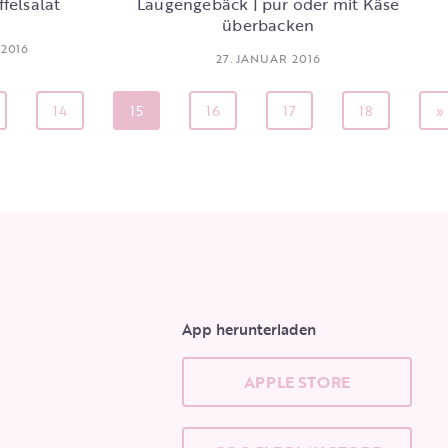
felsalat
Laugengebäck | pur oder mit Käse
überbacken
 2016
27. JANUAR 2016
14
15
16
17
18
»
App herunterladen
APPLE STORE