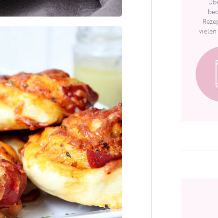
Übe
bed
Rezep
vielen