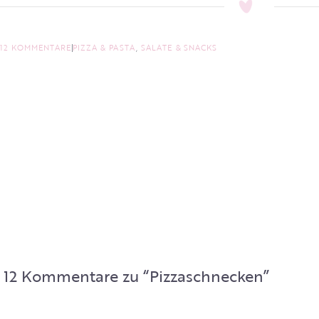
12 KOMMENTARE
PIZZA & PASTA
,
SALATE & SNACKS
12 Kommentare zu “
Pizzaschnecken
”