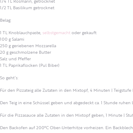
1/4 TL Rosmarin, getrocknet
1/2 TL Basilikum getrocknet
Belag:
1 TL Knoblauchpaste,
selbstgemacht
oder gekauft
100 g Salami
250 g geriebenen Mozzarella
20 g geschmolzene Butter
Salz und Pfeffer
1 TL Paprikaflocken (Pul Biber)
So geht´s:
Für den Pizzateig alle Zutaten in den Mixtopf, 4 Minuten | Teigstufe
Den Teig in eine Schüssel geben und abgedeckt ca. 1 Stunde ruhen l
Für die Pizzasauce alle Zutaten in den Mixtopf geben, 1 Minute | St
Den Backofen auf 200°C Ober-Unterhitze vorheizen. Ein Backblech 