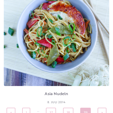
Asia Nudeln
8. JULI 2014
…
«
1
37
38
39
»