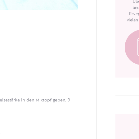
Übe
bed
Rezep
vielen
eisestärke in den Mixtopf geben, 9
ｅ