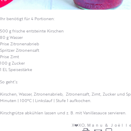
Ihr benötigt für 4 Portionen:
500 g frische entsteinte Kirschen
80 g Wasser
Prise Zitronenabrieb
Spritzer Zitronensaft
Prise Zimt
100 g Zucker
1 EL Speisestärke
So geht´s:
Kirschen, Wasser, Zitronenabrieb, Zitronensaft, Zimt, Zucker und Sp
Minuten | 100°C | Linkslauf | Stufe 1 aufkochen.
Kirschgrütze abkühlen lassen und z. B. mit Vanillesauce servieren.
X❤️XO, Ｍａｎｕ ＆ Ｊｏëｌｌ