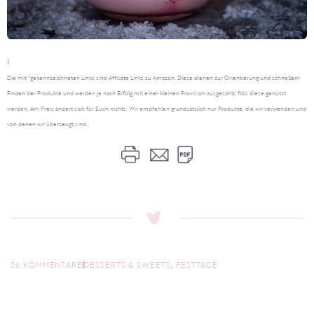
I
Die mit *gekennzeichneten Links sind Affiliate Links zu Amazon. Diese dienen zur Orientierung und schnellem
Finden der Produkte und werden je nach Erfolg mit einer kleinen Provision ausgezahlt, falls diese genutzt
werden. Am Preis ändert sich für Euch nichts. Wir empfehlen grundsätzlich nur Produkte, die wir verwenden und
von denen wir überzeugt sind.
26 KOMMENTARE
DESSERTS & SWEETS
,
FESTTAGE