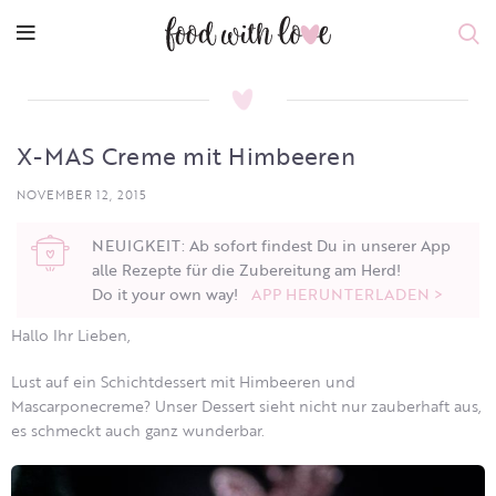
X-MAS Creme mit Himbeeren
NOVEMBER 12, 2015
NEUIGKEIT: Ab sofort findest Du in unserer App
alle Rezepte für die Zubereitung am Herd!
Do it your own way!
APP HERUNTERLADEN >
Hallo Ihr Lieben,
Lust auf ein Schichtdessert mit Himbeeren und
Mascarponecreme? Unser Dessert sieht nicht nur zauberhaft aus,
es schmeckt auch ganz wunderbar.