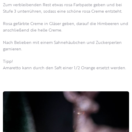
Zum verbleibenden Rest etwas rosa Farbpaste geben und bei
Stufe 3 unterrühren, sodass eine schöne rosa Creme entsteht.
Rosa gefärbte Creme in Gläser geben, darauf die Himbeeren und
anschließend die helle Creme.
Nach Belieben mit einem Sahnehäubchen und Zuckerperlen
garnieren.
Tipp!
Amaretto kann durch den Saft einer 1/2 Orange ersetzt werden.