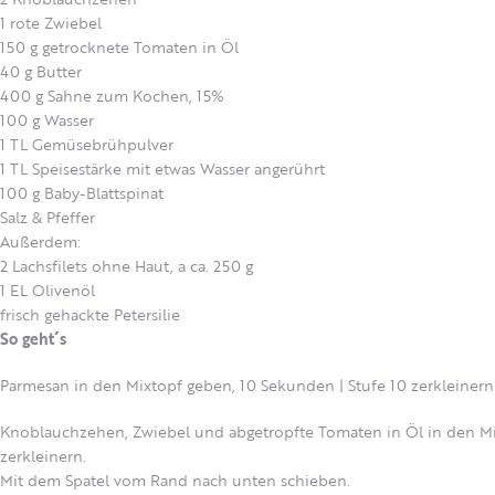
1 rote Zwiebel
150 g getrocknete Tomaten in Öl
40 g Butter
400 g Sahne zum Kochen, 15%
100 g Wasser
1 TL Gemüsebrühpulver
1 TL Speisestärke mit etwas Wasser angerührt
100 g Baby-Blattspinat
Salz & Pfeffer
Außerdem:
2 Lachsfilets ohne Haut, a ca. 250 g
1 EL Olivenöl
frisch gehackte Petersilie
So geht´s
Parmesan in den Mixtopf geben, 10 Sekunden | Stufe 10 zerkleiner
Knoblauchzehen, Zwiebel und abgetropfte Tomaten in Öl in den Mix
zerkleinern.
Mit dem Spatel vom Rand nach unten schieben.