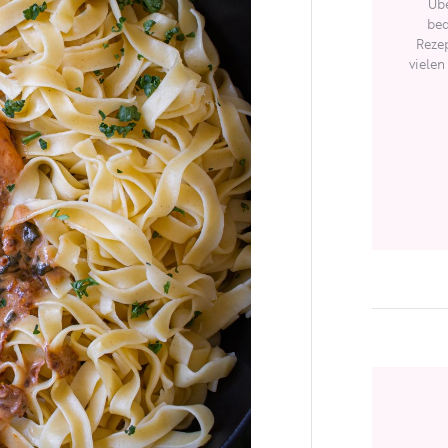
Übe
bed
Rezep
vielen