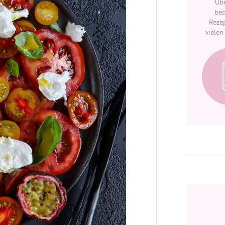
Übe
bed
Rezep
vielen