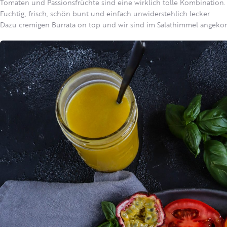
Tomaten und Passionsfrüchte sind eine wirklich tolle Kombination.
Fuchtig, frisch, schön bunt und einfach unwiderstehlich lecker.
Dazu cremigen Burrata on top und wir sind im Salathimmel angek