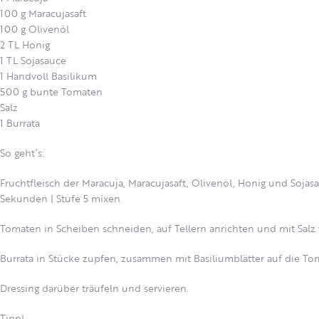
100 g Maracujasaft
100 g Olivenöl
2 TL Honig
1 TL Sojasauce
1 Handvoll Basilikum
500 g bunte Tomaten
Salz
1 Burrata
So geht´s:
Fruchtfleisch der Maracuja, Maracujasaft, Olivenöl, Honig und Sojas
Sekunden | Stufe 5 mixen.
Tomaten in Scheiben schneiden, auf Tellern anrichten und mit Salz
Burrata in Stücke zupfen, zusammen mit Basiliumblätter auf die T
Dressing darüber träufeln und servieren.
Tipp!