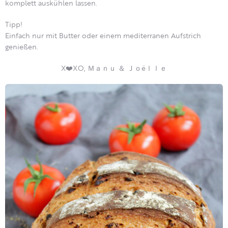
komplett auskühlen lassen.
Tipp!
Einfach nur mit Butter oder einem mediterranen Aufstrich
genießen.
X❤️XO, Ｍａｎｕ ＆ Ｊｏëｌｌｅ