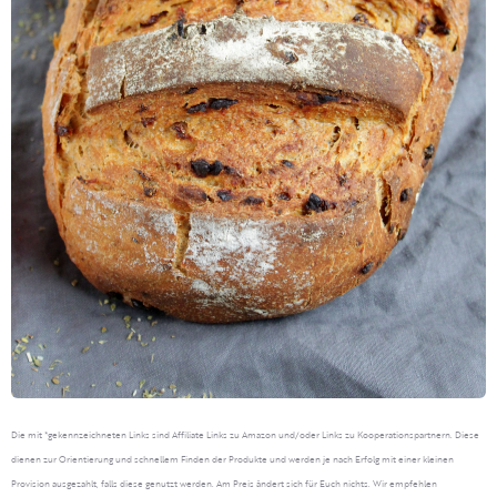
Die mit *gekennzeichneten Links sind Affiliate Links zu Amazon und/oder Links zu Kooperationspartnern. Diese
dienen zur Orientierung und schnellem Finden der Produkte und werden je nach Erfolg mit einer kleinen
Provision ausgezahlt, falls diese genutzt werden. Am Preis ändert sich für Euch nichts. Wir empfehlen