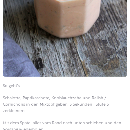
So geht´s:
Schalotte, Paprikaschote, Knoblauchzehe und Relish /
Cornichons in den Mixtopf geben, 5 Sekunden | Stufe 5
zerkleinern.
Mit dem Spatel alles vom Rand nach unten schieben und den
Vorgang wiederholen.