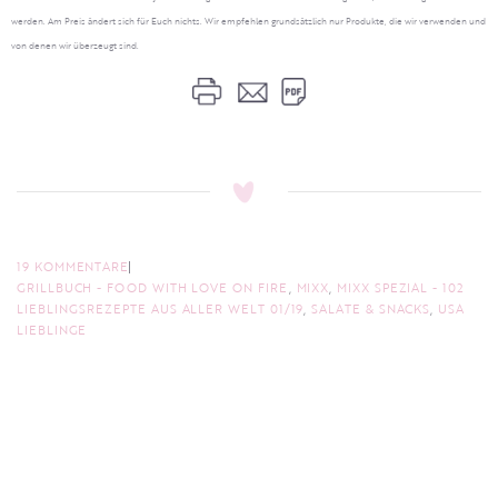
werden. Am Preis ändert sich für Euch nichts. Wir empfehlen grundsätzlich nur Produkte, die wir verwenden und
von denen wir überzeugt sind.
19 KOMMENTARE
GRILLBUCH - FOOD WITH LOVE ON FIRE
,
MIXX
,
MIXX SPEZIAL - 102
LIEBLINGSREZEPTE AUS ALLER WELT 01/19
,
SALATE & SNACKS
,
USA
LIEBLINGE