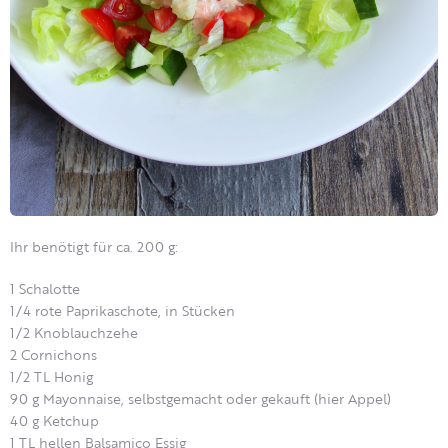
Ihr benötigt für ca. 200 g:
1 Schalotte
1/4 rote Paprikaschote, in Stücken
1/2 Knoblauchzehe
2 Cornichons
1/2 TL Honig
90 g Mayonnaise, selbstgemacht oder gekauft (hier Appel)
40 g Ketchup
1 TL hellen Balsamico Essig