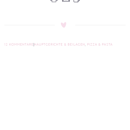
12 KOMMENTARE
HAUPTGERICHTE & BEILAGEN
,
PIZZA & PASTA