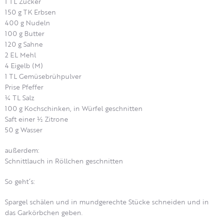
1 TL Zucker
150 g TK Erbsen
400 g Nudeln
100 g Butter
120 g Sahne
2 EL Mehl
4 Eigelb (M)
1 TL Gemüsebrühpulver
Prise Pfeffer
¼ TL Salz
100 g Kochschinken, in Würfel geschnitten
Saft einer ½ Zitrone
50 g Wasser
außerdem:
Schnittlauch in Röllchen geschnitten
So geht´s:
Spargel schälen und in mundgerechte Stücke schneiden und in
das Garkörbchen geben.