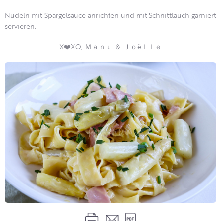
Nudeln mit Spargelsauce anrichten und mit Schnittlauch garniert
servieren.
X❤️XO, Ｍａｎｕ ＆ Ｊｏëｌｌｅ