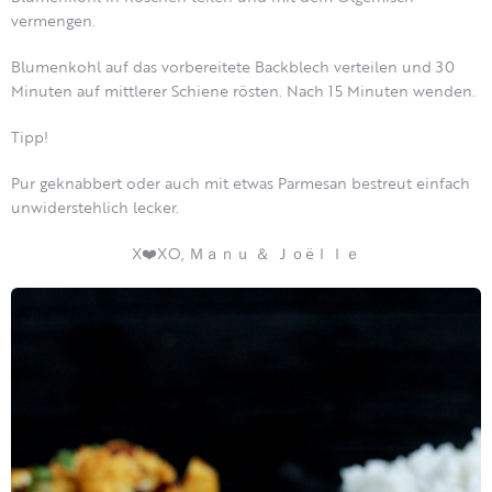
vermengen.
Blumenkohl auf das vorbereitete Backblech verteilen und 30
Minuten auf mittlerer Schiene rösten. Nach 15 Minuten wenden.
Tipp!
Pur geknabbert oder auch mit etwas Parmesan bestreut einfach
unwiderstehlich lecker.
X❤️XO, Ｍａｎｕ ＆ Ｊｏëｌｌｅ