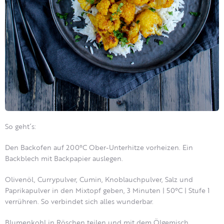
So geht´s:
Den Backofen auf 200°C Ober-Unterhitze vorheizen. Ein
Backblech mit Backpapier auslegen.
Olivenöl, Currypulver, Cumin, Knoblauchpulver, Salz und
Paprikapulver in den Mixtopf geben, 3 Minuten | 50°C | Stufe 1
verrühren. So verbindet sich alles wunderbar.
Blumenkohl in Röschen teilen und mit dem Ölgemisch