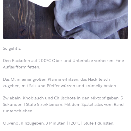
So geht´s:
Den Backofen auf 200°C Ober-und Unterhitze vorheizen. Eine
Auflaufform fetten.
Das Öl in einer großen Pfanne erhitzen, das Hackfleisch
zugeben, mit Salz und Pfeffer würzen und krümelig braten.
Zwiebeln, Knoblauch und Chilischote in den Mixtopf geben, 5
Sekunden | Stufe 5 zerkleinern. Mit dem Spatel alles vom Rand
runterschieben.
Olivenöl hinzugeben, 3 Minuten | 120°C | Stufe 1 dünsten.