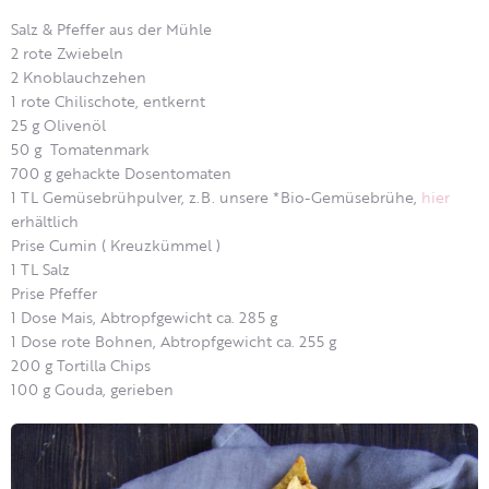
Salz & Pfeffer aus der Mühle
2 rote Zwiebeln
2 Knoblauchzehen
1 rote Chilischote, entkernt
25 g Olivenöl
50 g Tomatenmark
700 g gehackte Dosentomaten
1 TL Gemüsebrühpulver, z.B. unsere *Bio-Gemüsebrühe,
hier
erhältlich
Prise Cumin ( Kreuzkümmel )
1 TL Salz
Prise Pfeffer
1 Dose Mais, Abtropfgewicht ca. 285 g
1 Dose rote Bohnen, Abtropfgewicht ca. 255 g
200 g Tortilla Chips
100 g Gouda, gerieben