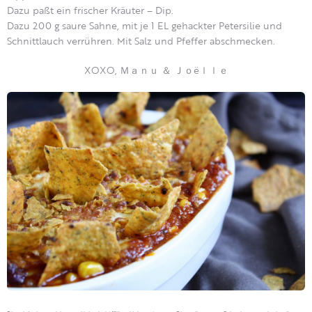
Dazu paßt ein frischer Kräuter – Dip.
Dazu 200 g saure Sahne, mit je 1 EL gehackter Petersilie und
Schnittlauch verrühren. Mit Salz und Pfeffer abschmecken.
XOXO, Ｍａｎｕ ＆ Ｊｏëｌｌｅ