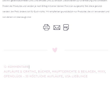
Die mit *gekennzeichneten Links sind Affiliate Links zu Amazon. Diese dienen zur Orientierung und schnellem
Finden der Produkte und werden je nach Erfolg mit einer kleinen Provision ausgezahlt, falls diese genutzt
werden. Am Preis ändert sich für Euch nichts. Wir empfehlen grundsätzlich nur Produkte, die wir verwenden und
von denen wir überzeugt sind.
12 KOMMENTARE
AUFLÄUFE & GRATINS
,
BÜCHER
,
HAUPTGERICHTE & BEILAGEN
,
MIXX
,
OFENGLÜCK - 33 KÖSTLICHE AUFLÄUFE
,
USA LIEBLINGE