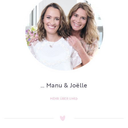
… Manu & Joëlle
MEHR ÜBER UNS