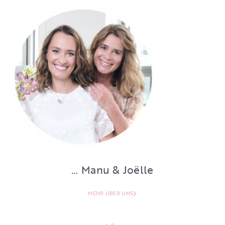
… Manu & Joëlle
MEHR ÜBER UNS