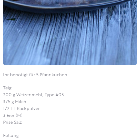
Ihr benötigt für 5 Pfannkuchen :
Teig:
200 g Weizenmehl, Type 405
375 g Milch
1/2 TL Backpulver
3 Eier (M)
Prise Salz
Füllung: