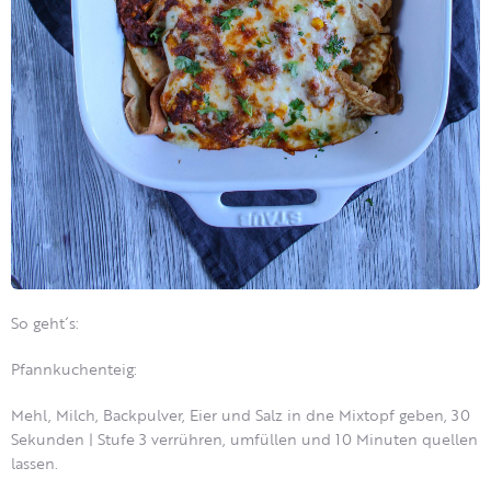
So geht´s:
Pfannkuchenteig:
Mehl, Milch, Backpulver, Eier und Salz in dne Mixtopf geben, 30
Sekunden | Stufe 3 verrühren, umfüllen und 10 Minuten quellen
lassen.