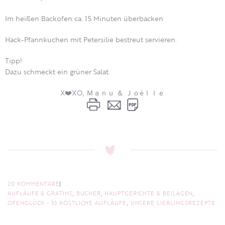
Im heißen Backofen ca. 15 Minuten überbacken
Hack-Pfannkuchen mit Petersilie bestreut servieren.
Tipp!
Dazu schmeckt ein grüner Salat.
X❤️XO, Ｍａｎｕ ＆ Ｊｏëｌｌｅ
20 KOMMENTARE
AUFLÄUFE & GRATINS
,
BÜCHER
,
HAUPTGERICHTE & BEILAGEN
,
OFENGLÜCK - 33 KÖSTLICHE AUFLÄUFE
,
UNSERE LIEBLINGSREZEPTE