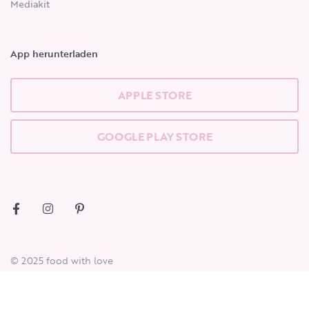
Mediakit
App herunterladen
APPLE STORE
GOOGLE PLAY STORE
© 2025 food with love
Datenschutz
Cookie
Impressum
Beginne zu tippen, um die gesuchten Beiträge zu sehen.