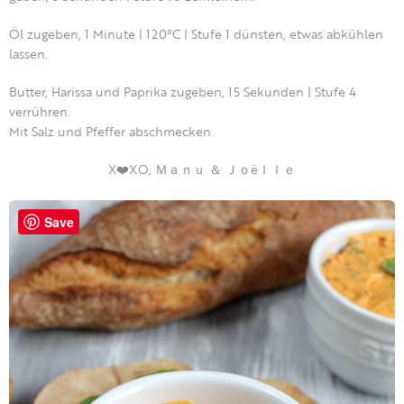
Öl zugeben, 1 Minute | 120°C | Stufe 1 dünsten, etwas abkühlen
lassen.
Butter, Harissa und Paprika zugeben, 15 Sekunden | Stufe 4
verrühren.
Mit Salz und Pfeffer abschmecken.
X❤️XO, Ｍａｎｕ ＆ Ｊｏëｌｌｅ
Save