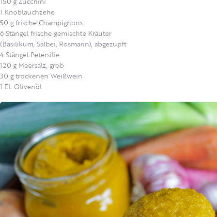
150 g Zucchini
1 Knoblauchzehe
50 g frische Champignons
6 Stängel frische gemischte Kräuter
(Basilikum, Salbei, Rosmarin), abgezupft
4 Stängel Petersilie
120 g Meersalz, grob
30 g trockenen Weißwein
1 EL Olivenöl