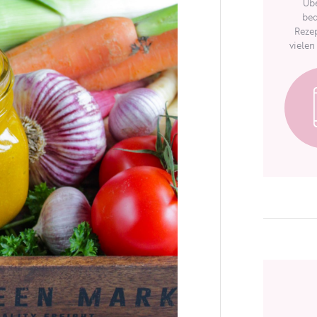
Übe
bed
Rezep
vielen