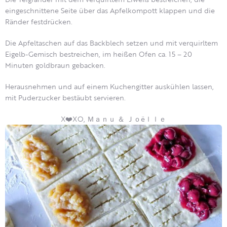
eingeschnittene Seite über das Apfelkompott klappen und die
Ränder festdrücken.
Die Apfeltaschen auf das Backblech setzen und mit verquirltem
Eigelb-Gemisch bestreichen, im heißen Ofen ca. 15 – 20
Minuten goldbraun gebacken.
Herausnehmen und auf einem Kuchengitter auskühlen lassen,
mit Puderzucker bestäubt servieren.
X❤️XO, Ｍａｎｕ ＆ Ｊｏëｌｌｅ