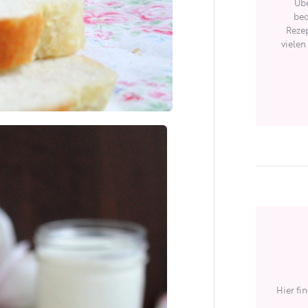
Übe
bed
Rezep
vielen
Hier fi