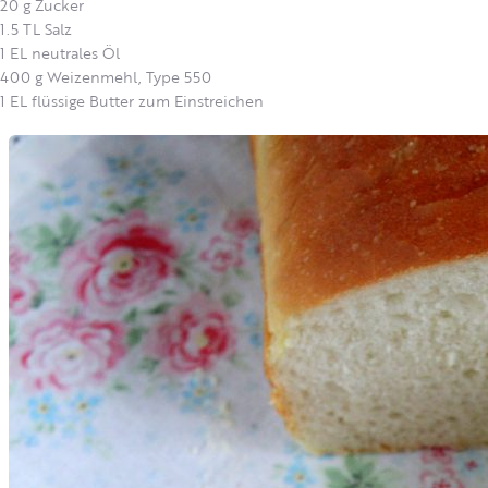
20 g Zucker
1.5 TL Salz
1 EL neutrales Öl
400 g Weizenmehl, Type 550
1 EL flüssige Butter zum Einstreichen