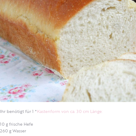
Ihr benötigt für 1 *
Kastenform von ca. 30 cm Länge:
10 g frische Hefe
260 g Wasser