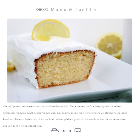
X❤️XO, Ｍａｎｕ ＆ Ｊｏëｌｌｅ
Alle mit *gekennzeichneten Links sind Affiliate-Partnerlinks: Diese dienen zur Orientierung und schnellem
Finden der Produkte. Kauft ihr das Produkt über diesen Link, bekommen wir für unsere Empfehlung eine kleine
Provision. Für euch ändert sich nichts am Preis. Wir empfehlen grundsätzlich nur Produkte, die wir verwenden
und von denen wir überzeugt sind.