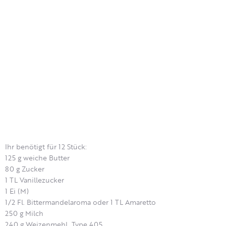
Ihr benötigt für 12 Stück:
125 g weiche Butter
80 g Zucker
1 TL Vanillezucker
1 Ei (M)
1/2 Fl. Bittermandelaroma oder 1 TL Amaretto
250 g Milch
240 g Weizenmehl, Type 405