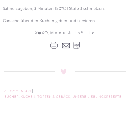
Sahne zugeben, 3 Minuten |50°C | Stufe 3 schmelzen.
Ganache über den Kuchen geben und servieren.
X❤️XO, Ｍａｎｕ ＆ Ｊｏëｌｌｅ
6 KOMMENTARE
BÜCHER
,
KUCHEN, TORTEN & GEBÄCK
,
UNSERE LIEBLINGSREZEPTE