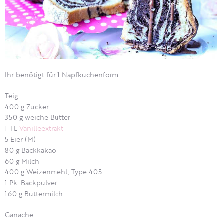
Ihr benötigt für 1 Napfkuchenform:
Teig:
400 g Zucker
350 g weiche Butter
1 TL
Vanilleextrakt
5 Eier (M)
80 g Backkakao
60 g Milch
400 g Weizenmehl, Type 405
1 Pk. Backpulver
160 g Buttermilch
Ganache: