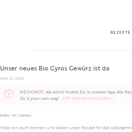
REZEPTE
Unser neues Bio Gyros Gewürz ist da
JUNI 22, 2020
NEUIGKEIT: Ab sofort findest Du in unserer App alle Rez
Do it your own way!
APP HERUNTERLADEN >
Hallo ihr Lieben,
Viele von euch kennen und lieben unser Rezept für das selbstgemi