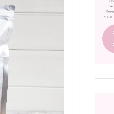
Übe
bed
Rezep
vielen