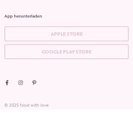
App herunterladen
APPLE STORE
GOOGLE PLAY STORE
© 2025 food with love
Datenschutz
Cookie
Impressum
Beginne zu tippen, um die gesuchten Beiträge zu sehen.