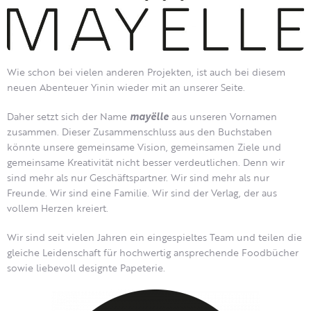
Wie schon bei vielen anderen Projekten, ist auch bei diesem
neuen Abenteuer Yinin wieder mit an unserer Seite.
Daher setzt sich der Name
mayëlle
aus unseren Vornamen
zusammen. Dieser Zusammenschluss aus den Buchstaben
könnte unsere gemeinsame Vision, gemeinsamen Ziele und
gemeinsame Kreativität nicht besser verdeutlichen. Denn wir
sind mehr als nur Geschäftspartner. Wir sind mehr als nur
Freunde. Wir sind eine Familie. Wir sind der Verlag, der aus
vollem Herzen kreiert.
Wir sind seit vielen Jahren ein eingespieltes Team und teilen die
gleiche Leidenschaft für hochwertig ansprechende Foodbücher
sowie liebevoll designte Papeterie.