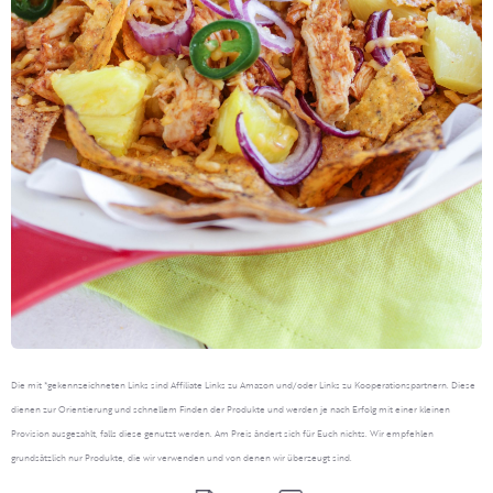
Die mit *gekennzeichneten Links sind Affiliate Links zu Amazon und/oder Links zu Kooperationspartnern. Diese
dienen zur Orientierung und schnellem Finden der Produkte und werden je nach Erfolg mit einer kleinen
Provision ausgezahlt, falls diese genutzt werden. Am Preis ändert sich für Euch nichts. Wir empfehlen
grundsätzlich nur Produkte, die wir verwenden und von denen wir überzeugt sind.