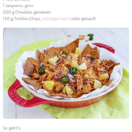
1 Jalapeno, grün
200 g Cheddar, gerieben
150 g Tortilla-Chips,
selbstgemacht
oder gekauft
So geht´s: