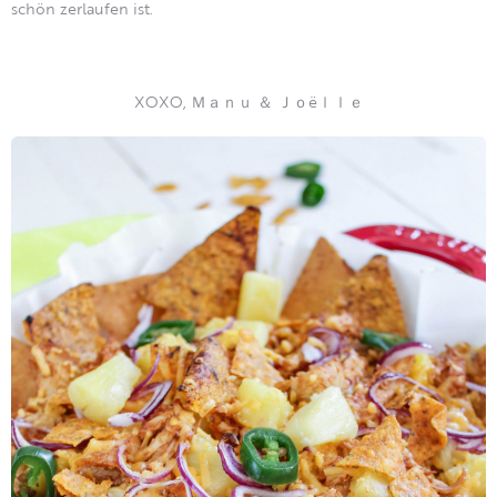
schön zerlaufen ist.
XOXO, Ｍａｎｕ ＆ Ｊｏëｌｌｅ