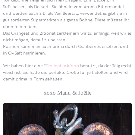
Süßspeisen, als Dessert . Sie ähneln vom Aroma Bittermandel
und werden auch z.B. als Vanilleersatz verwendet.Es gibt sie in
gut sortierten Supermärkten als ganze Bohne. Diese müsstet Ihr
dann fein reiben.
Das Orangeat und Zitronat zerkleinern wir zu anfangs, weil wir es
nicht mögen, darauf zu beissen.
Rosinen kann man auch prima durch Cranberries ersetzen und
in O- Saft marinieren.
Wir haben hier eine *
Stollenbackform
benutzt, da der Teig recht
weich ist. Sie hatte die perfekte Größe für je 1 Stollen und wird
damit prima in Form gehalten.
xoxo Manu & Joëlle