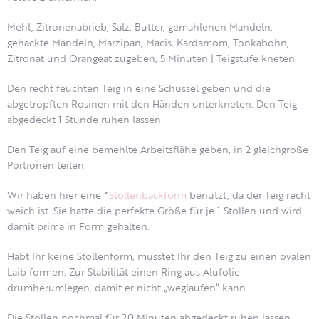
Mehl, Zitronenabrieb, Salz, Butter, gemahlenen Mandeln,
gehackte Mandeln, Marzipan, Macis, Kardamom, Tonkabohn,
Zitronat und Orangeat zugeben, 5 Minuten | Teigstufe kneten.
Den recht feuchten Teig in eine Schüssel geben und die
abgetropften Rosinen mit den Händen unterkneten. Den Teig
abgedeckt 1 Stunde ruhen lassen.
Den Teig auf eine bemehlte Arbeitsflähe geben, in 2 gleichgroße
Portionen teilen.
Wir haben hier eine *
Stollenbackform
benutzt, da der Teig recht
weich ist. Sie hatte die perfekte Größe für je 1 Stollen und wird
damit prima in Form gehalten.
Habt Ihr keine Stollenform, müsstet Ihr den Teig zu einen ovalen
Laib formen. Zur Stabilität einen Ring aus Alufolie
drumherumlegen, damit er nicht „weglaufen“ kann.
Die Stollen nochmal für 20 Minuten abgedeckt ruhen lassen.