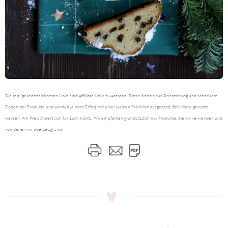
Die mit *gekennzeichneten Links sind Affiliate Links zu Amazon. Diese dienen zur Orientierung und schnellem
Finden der Produkte und werden je nach Erfolg mit einer kleinen Provision ausgezahlt, falls diese genutzt
werden. Am Preis ändert sich für Euch nichts. Wir empfehlen grundsätzlich nur Produkte, die wir verwenden und
von denen wir überzeugt sind.