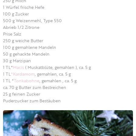
250 g Milch
1 Würfel frische Hefe
100 g Zucker
500 g Weizenmehl, Type 550
Abrieb 1/2 Zitrone
Prise Salz
250 g weiche Butter
100 g gemahlene Mandeln
50 g gehackte Mandeln
30 g Marzipan
1 TL*
Macis
( Muskatblüte, gemahlen ), ca. 5 g
1 TL
*Kardamom
, gemahlen, ca. 5 g
1 TL *
Tonkabohne
, gemahlen , ca. 5 g
ca. 70 g Butter zum Bestreichen
25 g feinen Zucker
Puderzucker zum Bestäuben