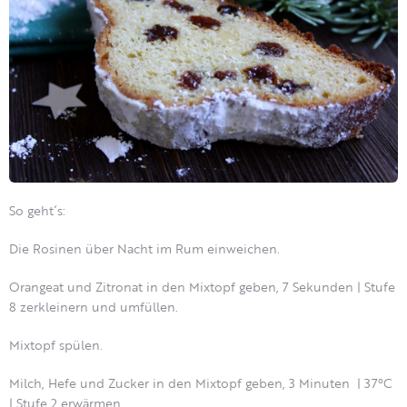
So geht´s:
Die Rosinen über Nacht im Rum einweichen.
Orangeat und Zitronat in den Mixtopf geben, 7 Sekunden | Stufe
8 zerkleinern und umfüllen.
Mixtopf spülen.
Milch, Hefe und Zucker in den Mixtopf geben, 3 Minuten | 37°C
| Stufe 2 erwärmen.