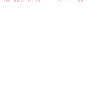
9 KOMMENTARE
FESTTAGE
,
KUCHEN, TORTEN & GEBÄCK