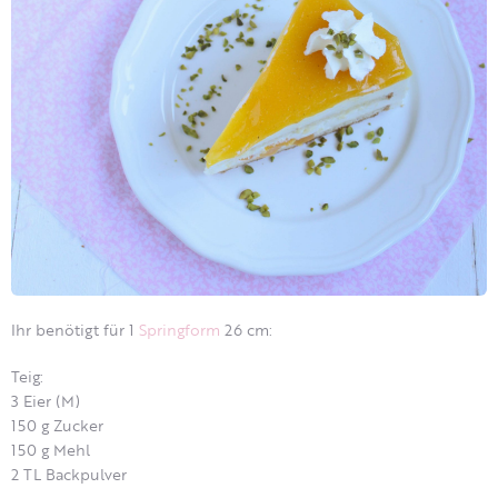
Ihr benötigt für 1
Springform
26 cm:
Teig:
3 Eier (M)
150 g Zucker
150 g Mehl
2 TL Backpulver