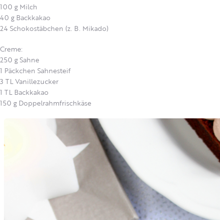
100 g Milch
40 g Backkakao
24 Schokostäbchen (z. B. Mikado)
Creme:
250 g Sahne
1 Päckchen Sahnesteif
3 TL Vanillezucker
1 TL Backkakao
150 g Doppelrahmfrischkäse