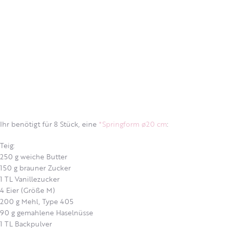
Ihr benötigt für 8 Stück, eine
*Springform ø20 cm
:
Teig:
250 g weiche Butter
150 g brauner Zucker
1 TL Vanillezucker
4 Eier (Größe M)
200 g Mehl, Type 405
90 g gemahlene Haselnüsse
1 TL Backpulver