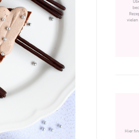
Übe
bed
Rezep
vielen
Hier fi