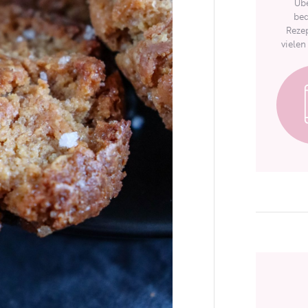
Übe
bed
Rezep
vielen