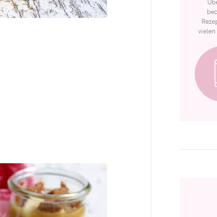
Übe
bed
Rezep
vielen