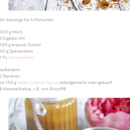
Ihr benötigt für 4 Portionen:
500 g Milch
3 Eigelbe (M)
100 g brauner Zucker
40 g Speisestärke
1 TL
Vanilleextrakt
außerdem:
2 Bananen
ca. 150 g
Salted Caramel Sauce,
selbstgemacht oder gekauft
8 Karamellkekse, z.B. von Biscoff®