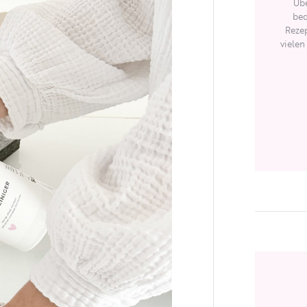
Übe
bed
Rezep
vielen