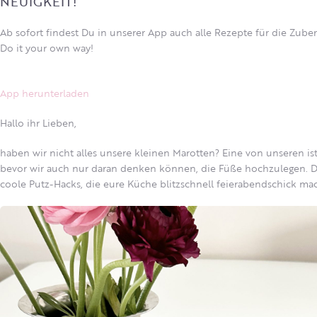
NEUIGKEIT!
Ab sofort findest Du in unserer App auch alle Rezepte für die Zube
Do it your own way!
App herunterladen
Hallo ihr Lieben,
haben wir nicht alles unsere kleinen Marotten? Eine von unseren ist
bevor wir auch nur daran denken können, die Füße hochzulegen. D
coole Putz-Hacks, die eure Küche blitzschnell feierabendschick ma