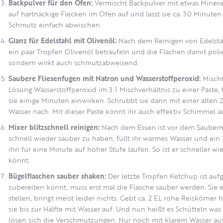
Backpulver für den Ofen:
Vermischt Backpulver mit etwas Mineralw
auf hartnäckige Flecken im Ofen auf und lasst sie ca. 30 Minute
Schmutz einfach abwischen.
Glanz für Edelstahl mit Olivenöl:
Nach dem Reinigen von Edelsta
ein paar Tropfen Olivenöl beträufeln und die Flächen damit polier
sondern wirkt auch schmutzabweisend.
Saubere Fliesenfugen mit Natron und Wasserstoffperoxid:
Mischt
Lösung Wasserstoffperoxid im 3:1 Mischverhältnis zu einer Paste, t
sie einige Minuten einwirken. Schrubbt sie dann mit einer alten
Wasser nach. Mit dieser Paste könnt ihr auch effektiv Schimmel 
Mixer blitzschnell reinigen:
Nach dem Essen ist vor dem Sauber
schnell wieder sauber zu haben, füllt ihr warmes Wasser und ein 
ihn für eine Minute auf hoher Stufe laufen. So ist er schneller wi
könnt.
Bügelflaschen sauber shaken:
Der letzte Tropfen Ketchup ist au
zubereiten könnt, muss erst mal die Flasche sauber werden. Sie e
stellen, bringt meist leider nichts. Gebt ca. 2 EL rohe Reiskörner h
sie bis zur Hälfte mit Wasser auf. Und nun heißt es Schütteln was
lösen sich die Verschmutzungen. Nur noch mit klarem Wasser aus