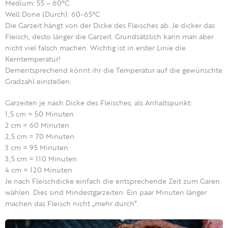
Medium: 55 – 60°C
Well Done (Durch): 60-65°C
Die Garzeit hängt von der Dicke des Fleisches ab. Je dicker das
Fleisch, desto länger die Garzeit. Grundsätzlich kann man aber
nicht viel falsch machen. Wichtig ist in erster Linie die
Kerntemperatur!
Dementsprechend könnt ihr die Temperatur auf die gewünschte
Gradzahl einstellen.
Garzeiten je nach Dicke des Fleisches, als Anhaltspunkt:
1,5 cm = 50 Minuten
2 cm = 60 Minuten
2,5 cm = 70 Minuten
3 cm = 95 Minuten
3,5 cm = 110 Minuten
4 cm = 120 Minuten
Je nach Fleischdicke einfach die entsprechende Zeit zum Garen
wählen. Dies sind Mindestgarzeiten. Ein paar Minuten länger
machen das Fleisch nicht „mehr durch“.