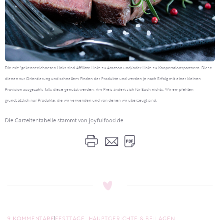
Die mit *gekennzeichneten Links sind Affiliate Links zu Amazon und/oder Links zu Kooperationspartnern. Diese
dienen zur Orientierung und schnellem Finden der Produkte und werden je nach Erfolg mit einer kleinen
Provision ausgezahlt, falls diese genutzt werden. Am Preis ändert sich für Euch nichts. Wir empfehlen
grundsätzlich nur Produkte, die wir verwenden und von denen wir überzeugt sind.
Die Garzeitentabelle stammt von joyfulfood.de
9 KOMMENTARE
FESTTAGE
,
HAUPTGERICHTE & BEILAGEN