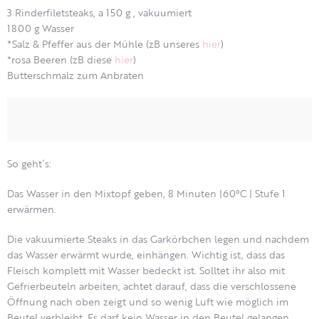
3 Rinderfiletsteaks, a 150 g , vakuumiert
1800 g Wasser
*Salz & Pfeffer aus der Mühle (zB unseres
hier
)
*rosa Beeren (zB diese
hier
)
Butterschmalz zum Anbraten
So geht´s:
Das Wasser in den Mixtopf geben, 8 Minuten |60°C | Stufe 1
erwärmen.
Die vakuumierte Steaks in das Garkörbchen legen und nachdem
das Wasser erwärmt wurde, einhängen. Wichtig ist, dass das
Fleisch komplett mit Wasser bedeckt ist. Solltet ihr also mit
Gefrierbeuteln arbeiten, achtet darauf, dass die verschlossene
Öffnung nach oben zeigt und so wenig Luft wie möglich im
Beutel verbleibt. Es darf kein Wasser in den Beutel gelangen.