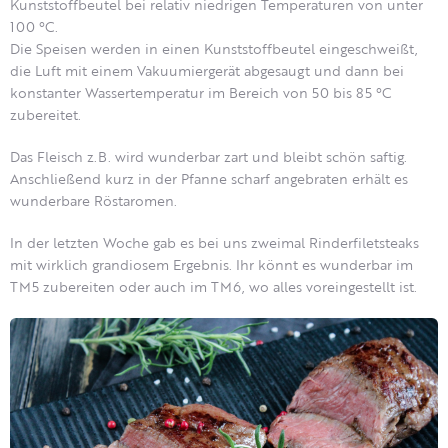
Kunststoffbeutel bei relativ niedrigen Temperaturen von unter
100 °C.
Die Speisen werden in einen Kunststoffbeutel eingeschweißt,
die Luft mit einem Vakuumiergerät abgesaugt und dann bei
konstanter Wassertemperatur im Bereich von 50 bis 85 °C
zubereitet.
Das Fleisch z.B. wird wunderbar zart und bleibt schön saftig.
Anschließend kurz in der Pfanne scharf angebraten erhält es
wunderbare Röstaromen.
In der letzten Woche gab es bei uns zweimal Rinderfiletsteaks
mit wirklich grandiosem Ergebnis. Ihr könnt es wunderbar im
TM5 zubereiten oder auch im TM6, wo alles voreingestellt ist.