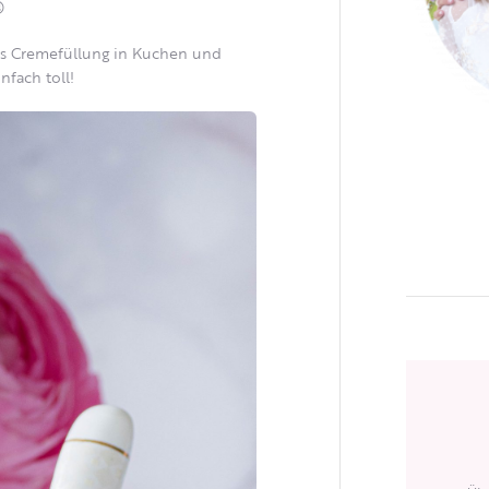

als Cremefüllung in Kuchen und
nfach toll!