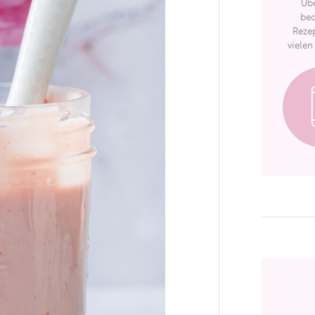
Übe
bed
Rezep
vielen