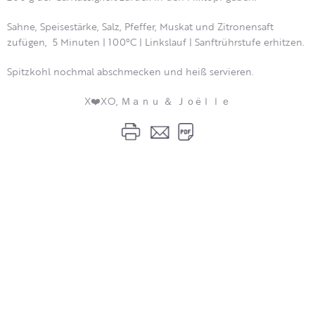
Sahne, Speisestärke, Salz, Pfeffer, Muskat und Zitronensaft
zufügen, 5 Minuten | 100°C | Linkslauf | Sanftrührstufe erhitzen.
Spitzkohl nochmal abschmecken und heiß servieren.
X❤️XO, Ｍａｎｕ ＆ Ｊｏëｌｌｅ