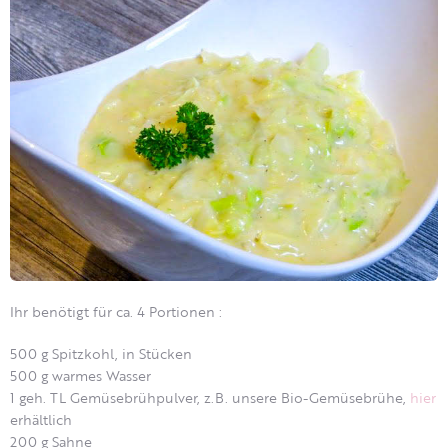
Ihr benötigt für ca. 4 Portionen :
500 g Spitzkohl, in Stücken
500 g warmes Wasser
1 geh. TL Gemüsebrühpulver, z.B. unsere Bio-Gemüsebrühe,
hier
erhältlich
200 g Sahne