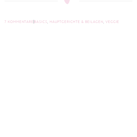
7 KOMMENTARE
BASICS
,
HAUPTGERICHTE & BEILAGEN
,
VEGGIE