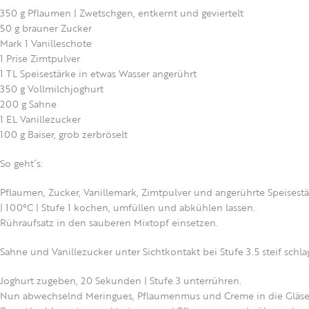
350
g
Pflaumen | Zwetschgen,
entkernt und geviertelt
50
g
brauner
Zucker
Mark 1 Vanilleschote
1 Prise Zimtpulver
1
TL
Speisestärke in etwas Wasser angerührt
350
g
Vollmilchjoghurt
200 g Sahne
1 EL Vanillezucker
100 g
Baiser, grob zerbröselt
So geht´s:
Pflaumen, Zucker, Vanillemark, Zimtpulver und angerührte Speisest
| 100°C | Stufe 1 kochen, umfüllen und abkühlen lassen.
Rühraufsatz in den sauberen Mixtopf einsetzen.
Sahne und Vanillezucker unter Sichtkontakt bei Stufe 3.5 steif schla
Joghurt zugeben, 20 Sekunden | Stufe 3 unterrühren.
Nun abwechselnd Meringues, Pflaumenmus und Creme in die Gläser