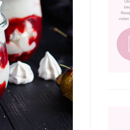
Übe
bed
Rezep
vielen