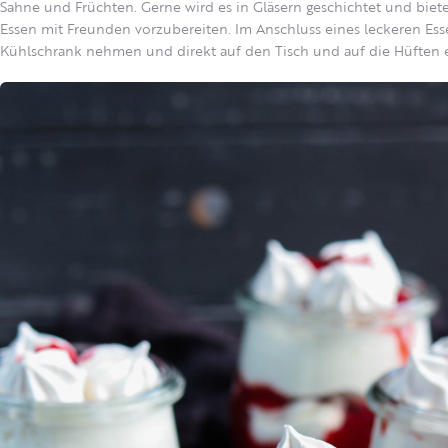
Sahne und Früchten. Gerne wird es in Gläsern geschichtet und biete
Essen mit Freunden vorzubereiten. Im Anschluss eines leckeren Ess
Kühlschrank nehmen und direkt auf den Tisch und auf die Hüften e