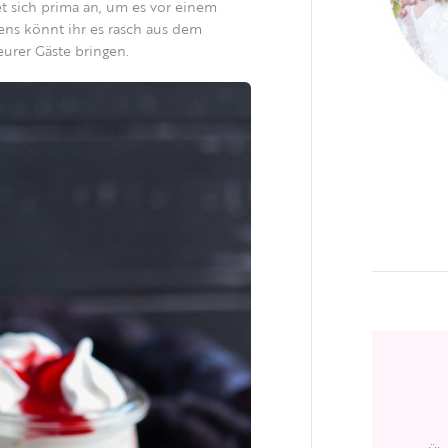
t sich prima an, um es vor einem
ens könnt ihr es rasch aus dem
urer Gäste bringen.