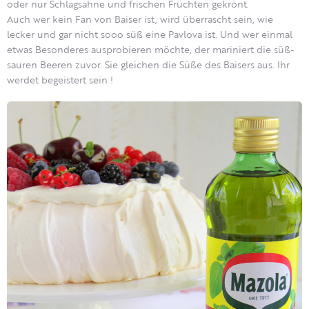
oder nur Schlagsahne und frischen Früchten gekrönt.
Auch wer kein Fan von Baiser ist, wird überrascht sein, wie
lecker und gar nicht sooo süß eine Pavlova ist. Und wer einmal
etwas Besonderes ausprobieren möchte, der mariniert die süß-
sauren Beeren zuvor. Sie gleichen die Süße des Baisers aus. Ihr
werdet begeistert sein !