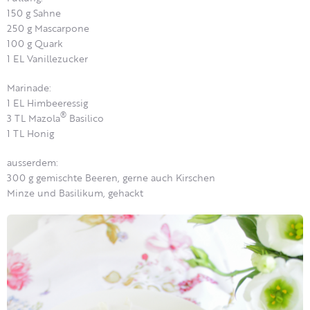
150 g Sahne
250 g Mascarpone
100 g Quark
1 EL Vanillezucker
Marinade:
1 EL Himbeeressig
®
3 TL Mazola
Basilico
1 TL Honig
ausserdem:
300 g gemischte Beeren, gerne auch Kirschen
Minze und Basilikum, gehackt