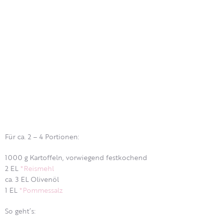
Für ca. 2 – 4 Portionen:
1000 g Kartoffeln, vorwiegend festkochend
2 EL
*Reismehl
ca. 3 EL Olivenöl
1 EL
*Pommessalz
So geht´s: