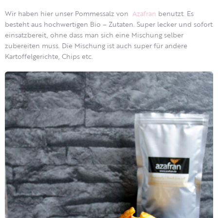
Wir haben hier unser Pommessalz von
Azafran
benutzt. Es
besteht aus hochwertigen Bio – Zutaten. Super lecker und sofort
einsatzbereit, ohne dass man sich eine Mischung selber
zubereiten muss. Die Mischung ist auch super für andere
Kartoffelgerichte, Chips etc.