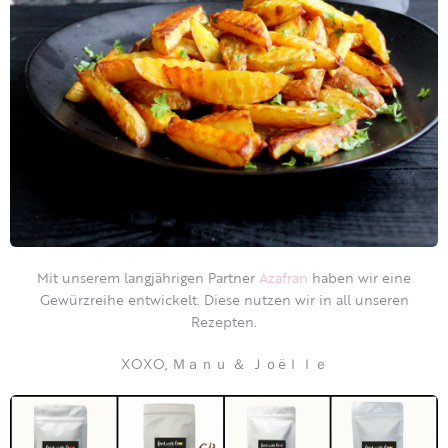
Mit unserem langjährigen Partner
Azafran
haben wir eine
Gewürzreihe entwickelt. Diese nutzen wir in all unseren
Rezepten.
XOXO, Ｍａｎｕ ＆ Ｊｏëｌｌｅ