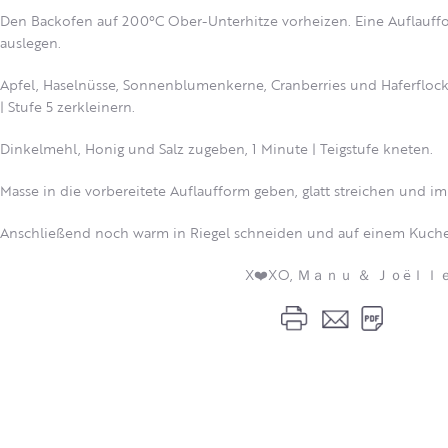
Den Backofen auf 200°C Ober-Unterhitze vorheizen. Eine Auflauffo
auslegen.
Apfel, Haselnüsse, Sonnenblumenkerne, Cranberries und Haferfloc
| Stufe 5 zerkleinern.
Dinkelmehl, Honig und Salz zugeben, 1 Minute | Teigstufe kneten.
Masse in die vorbereitete Auflaufform geben, glatt streichen und i
Anschließend noch warm in Riegel schneiden und auf einem Kuchen
X❤️XO, Ｍａｎｕ ＆ Ｊｏëｌｌ