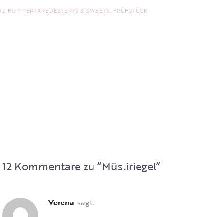
12 KOMMENTARE
DESSERTS & SWEETS
,
FRÜHSTÜCK
12 Kommentare zu “
Müsliriegel
”
Verena
sagt: