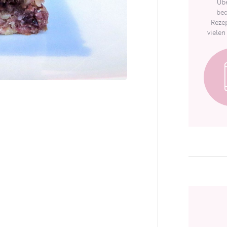
Übe
bed
Rezep
vielen