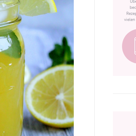
Übe
bed
Rezep
vielen