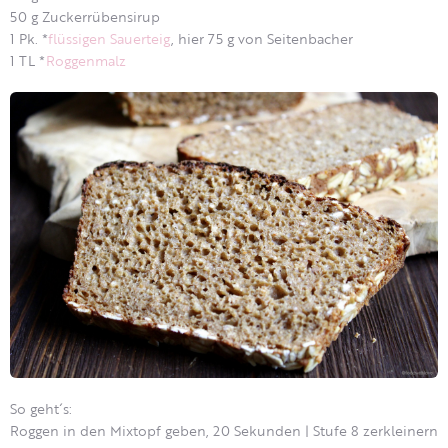
50 g Zuckerrübensirup
1 Pk. *
flüssigen Sauerteig
, hier 75 g von Seitenbacher
1 TL *
Roggenmalz
So geht´s:
Roggen in den Mixtopf geben, 20 Sekunden | Stufe 8 zerkleinern