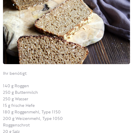
Ihr benötigt:
140 g Roggen
250 g Buttermilch
250 g Wasser
15 g frische Hefe
180 g Roggenmehl, Type 1150
200 g Weizenmehl, Type 1050
Roggenschrot
20 g Salz