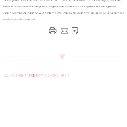
Die mit *gekennzeichneten Links sind Affiliate Links zu Amazon. Diese dienen zur Orientierung und schnellem
Finden der Produkte und werden je nach Erfolg mit einer kleinen Provision ausgezahlt, falls diese genutzt
werden. Am Preis ändert sich für Euch nichts. Wir empfehlen grundsätzlich nur Produkte, die wir verwenden und
von denen wir überzeugt sind.
22 KOMMENTARE
BROT & BACKWAREN