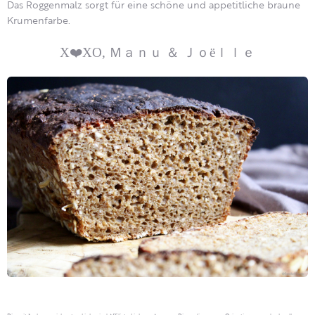
Das Roggenmalz sorgt für eine schöne und appetitliche braune
Krumenfarbe.
X❤️XO, Ｍａｎｕ ＆ Ｊｏëｌｌｅ