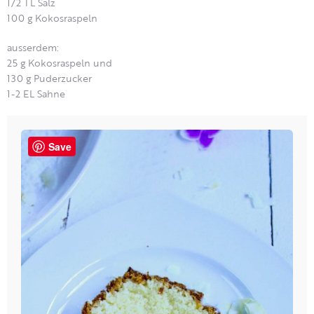
1/2 TL Salz
100 g Kokosraspeln
ausserdem:
25 g Kokosraspeln und
130 g Puderzucker
1-2 EL Sahne
Save