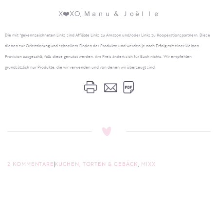
X❤️XO, Ｍａｎｕ ＆ Ｊｏëｌｌｅ
Die mit *gekennzeichneten Links sind Affiliate Links zu Amazon und/oder Links zu Kooperationspartnern. Diese
dienen zur Orientierung und schnellem Finden der Produkte und werden je nach Erfolg mit einer kleinen
Provision ausgezahlt, falls diese genutzt werden. Am Preis ändert sich für Euch nichts. Wir empfehlen
grundsätzlich nur Produkte, die wir verwenden und von denen wir überzeugt sind.
2 KOMMENTARE
KUCHEN, TORTEN & GEBÄCK
,
MIXX