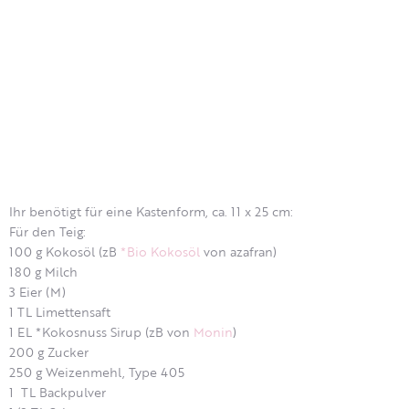
Ihr benötigt für eine Kastenform, ca. 11 x 25 cm:
Für den Teig:
100 g Kokosöl (zB
*Bio Kokosöl
von azafran)
180 g Milch
3 Eier (M)
1 TL Limettensaft
1 EL *Kokosnuss Sirup (zB von
Monin
)
200 g Zucker
250 g Weizenmehl, Type 405
1 TL Backpulver