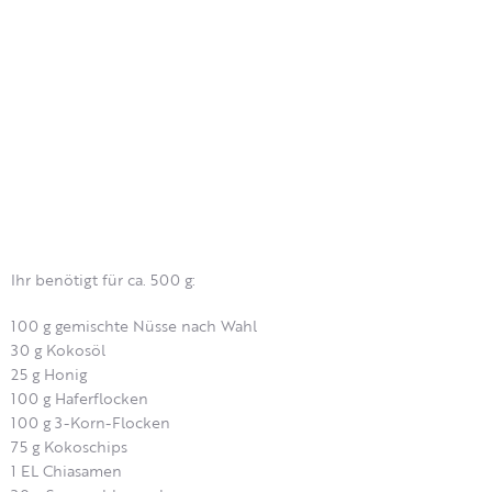
Ihr benötigt für ca. 500 g:
100 g gemischte Nüsse nach Wahl
30 g Kokosöl
25 g Honig
100 g Haferflocken
100 g 3-Korn-Flocken
75 g Kokoschips
1 EL Chiasamen